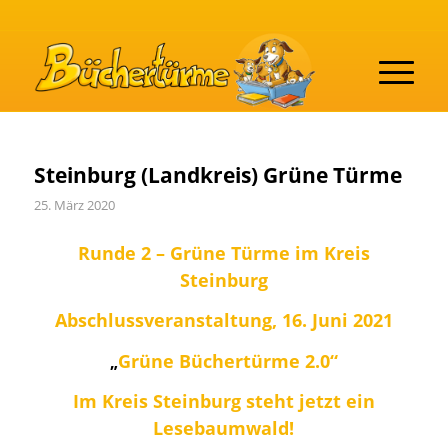
Steinburg (Landkreis) Grüne Türme
25. März 2020
Runde 2 – Grüne Türme im Kreis
Steinburg
Abschlussveranstaltung, 16. Juni 2021
Grüne Büchertürme 2.0“
„
Im Kreis Steinburg steht jetzt ein
Lesebaumwald!