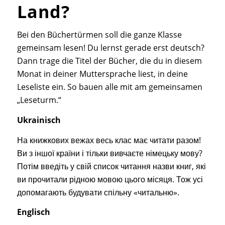
Land?
Bei den Büchertürmen soll die ganze Klasse
gemeinsam lesen! Du lernst gerade erst deutsch?
Dann trage die Titel der Bücher, die du in diesem
Monat in deiner Muttersprache liest, in deine
Leseliste ein. So bauen alle mit am gemeinsamen
„Leseturm.“
Ukrainisch
На книжкових вежах весь клас має читати разом!
Ви з іншої країни і тільки вивчаєте німецьку мову?
Потім введіть у свій список читання назви книг, які
ви прочитали рідною мовою цього місяця. Тож усі
допомагають будувати спільну «читальню».
Englisch