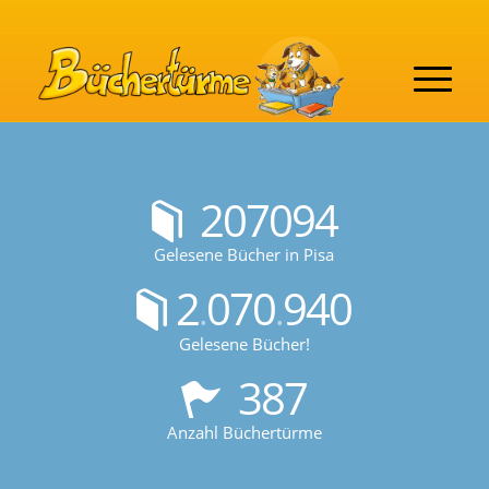
207094
Gelesene Bücher in Pisa
2
070
940
.
.
Gelesene Bücher!
387
Anzahl Büchertürme