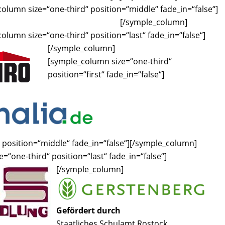
olumn size=“one-third“ position=“middle“ fade_in=“false“]
[/symple_column]
olumn size=“one-third“ position=“last“ fade_in=“false“]
[/symple_column]
[symple_column size=“one-third“
position=“first“ fade_in=“false“]
position=“middle“ fade_in=“false“]
[/symple_column]
=“one-third“ position=“last“ fade_in=“false“]
[/symple_column]
Gefördert durch
Staatliches Schulamt Rostock