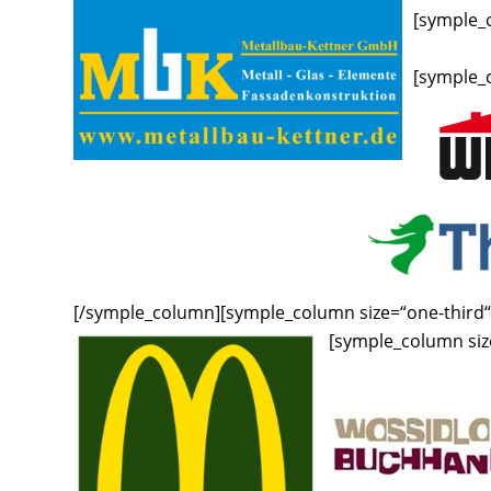
[symple_c
[symple_c
[/symple_column][symple_column size=“one-third“ 
[symple_column size