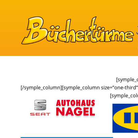
[symple_c
[/symple_column][symple_column size=“one-third“ 
[symple_colu