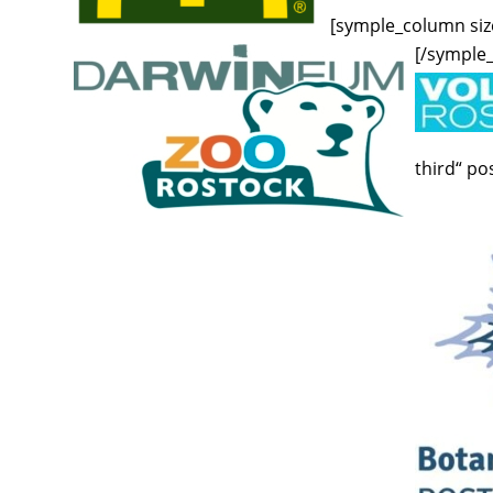
[symple_column size
[/symple
third“ pos