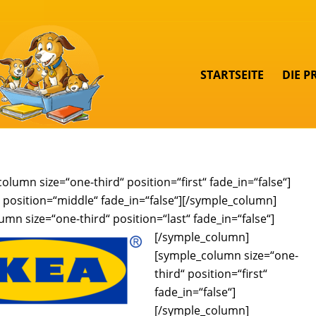
STARTSEITE
DIE P
olumn size=“one-third“ position=“first“ fade_in=“false“]
position=“middle“ fade_in=“false“]
[/symple_column]
mn size=“one-third“ position=“last“ fade_in=“false“]
[/symple_column]
[symple_column size=“one-
third“ position=“first“
fade_in=“false“]
[/symple_column]