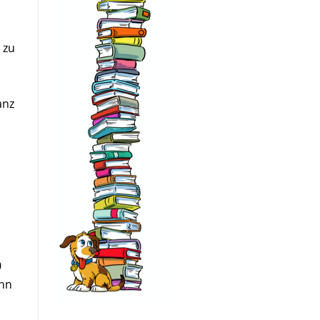
 zu
anz
0
enn