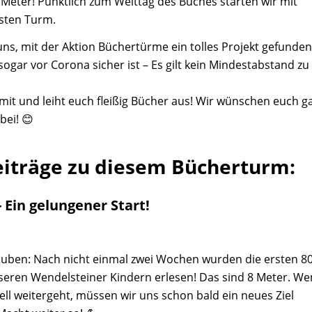
 Meter! Pünktlich zum Welttag des Buches starten wir mit
sten Turm.
uns, mit der Aktion Büchertürme ein tolles Projekt gefunden
sogar vor Corona sicher ist – Es gilt kein Mindestabstand zu
mit und leiht euch fleißig Bücher aus! Wir wünschen euch g
bei! 😊
eiträge zu diesem Bücherturm:
 Ein gelungener Start!
uben: Nach nicht einmal zwei Wochen wurden die ersten 8
seren Wendelsteiner Kindern erlesen! Das sind 8 Meter. W
ell weitergeht, müssen wir uns schon bald ein neues Ziel