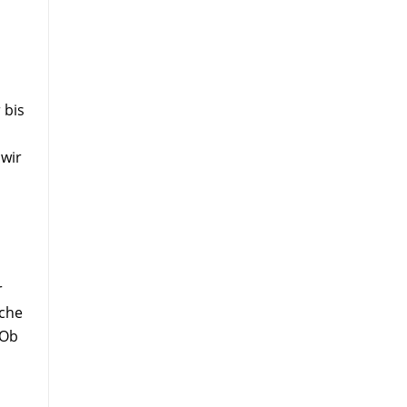
 bis
 wir
r
oche
 Ob