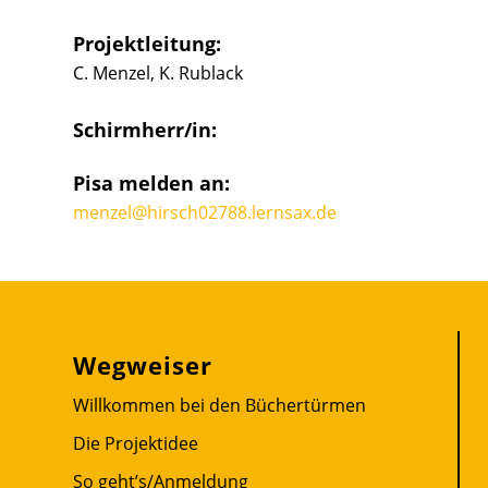
Projektleitung:
C. Menzel, K. Rublack
Schirmherr/in:
Pisa melden an:
menzel@hirsch02788.lernsax.de
Wegweiser
Willkommen bei den Büchertürmen
Die Projektidee
So geht’s/Anmeldung