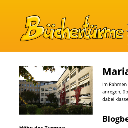
Mari
Im Rahmen u
anregen, üb
dabei klass
Blogb
Höhe des Turmes: