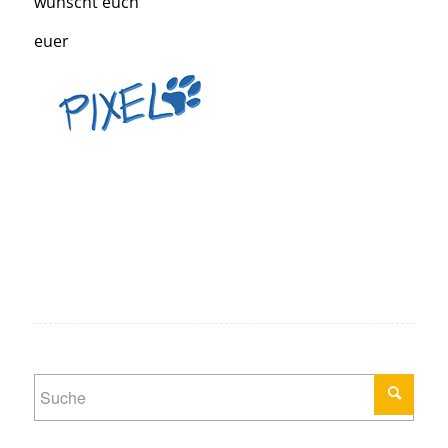
wünscht euch
euer